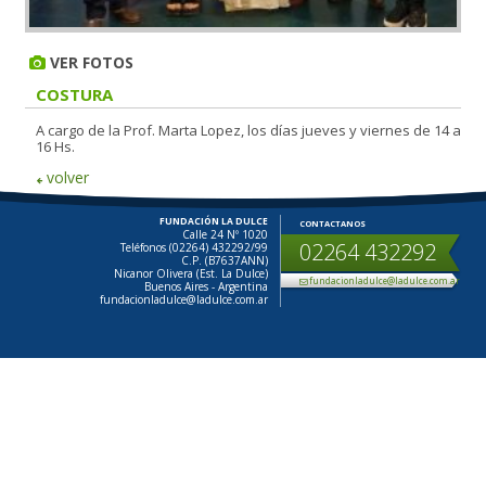
VER FOTOS
COSTURA
A cargo de la Prof. Marta Lopez, los días jueves y viernes de 14 a
16 Hs.
volver
FUNDACIÓN LA DULCE
CONTACTANOS
Calle 24 Nº 1020
02264 432292
Teléfonos (02264) 432292/99
C.P. (B7637ANN)
Nicanor Olivera (Est. La Dulce)
fundacionladulce@ladulce.com.ar
Buenos Aires - Argentina
fundacionladulce@ladulce.com.ar