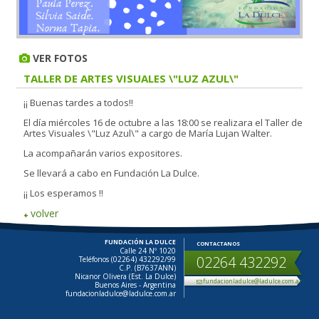
VER FOTOS
TALLER DE ARTES VISUALES \"LUZ AZUL\"
¡¡ Buenas tardes a todos!!
El día miércoles 16 de octubre a las 18:00 se realizara el Taller de
Artes Visuales \"Luz Azul\" a cargo de María Lujan Walter.
La acompañarán varios expositores.
Se llevará a cabo en Fundación La Dulce.
¡¡ Los esperamos !!
volver
FUNDACIÓN LA DULCE
CONTACTANOS
Calle 24 Nº 1020
02264 432292
Teléfonos (02264) 432292/99
C.P. (B7637ANN)
Nicanor Olivera (Est. La Dulce)
fundacionladulce@ladulce.com.ar
Buenos Aires - Argentina
fundacionladulce@ladulce.com.ar