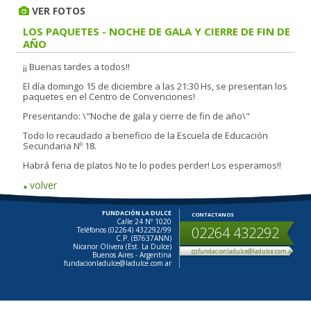
VER FOTOS
LOS PAQUETES - NOCHE DE GALA Y CIERRE DE FIN DE
AÑO
¡¡ Buenas tardes a todos!!
El día domingo 15 de diciembre a las 21:30 Hs, se presentan los
paquetes en el Centro de Convenciones!
Presentando: \"Noche de gala y cierre de fin de año\"
Todo lo recaudado a beneficio de la Escuela de Educación
Secundaria Nº 18.
Habrá feria de platos No te lo podes perder! Los esperamos!!
volver
FUNDACIÓN LA DULCE
CONTACTANOS
Calle 24 Nº 1020
02264 432292
Teléfonos (02264) 432292/99
C.P. (B7637ANN)
Nicanor Olivera (Est. La Dulce)
fundacionladulce@ladulce.com.ar
Buenos Aires - Argentina
fundacionladulce@ladulce.com.ar