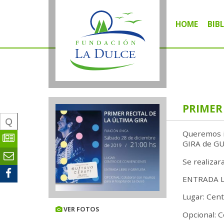
HOME
BIB
B
B
B
PRIMER 
MOS
Queremos in
ES
GIRA de G
TO
Se realizar
OK
ENTRADA L
Lugar: Cent
VER FOTOS
Opcional: C