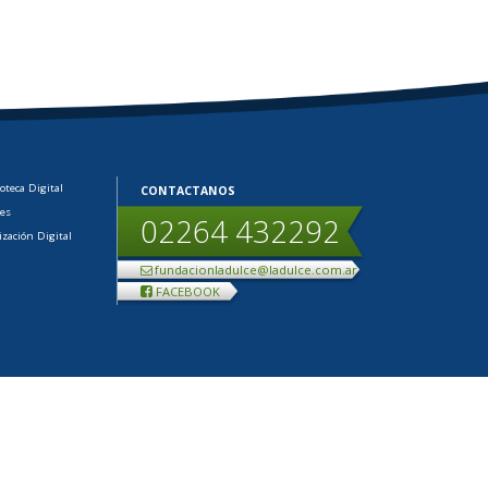
ioteca Digital
CONTACTANOS
les
02264 432292
ización Digital
fundacionladulce@ladulce.com.ar
FACEBOOK