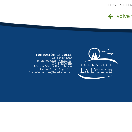
LOS ESPER
volve
FUNDACIÓN LA DULCE
Calle 24 Nº 1020
Teléfonos (02264) 432292/99
C.P. (B7637ANN)
Nicanor Olivera (Est. La Dulce)
Buenos Aires - Argentina
fundacionladulce@ladulce.com.ar