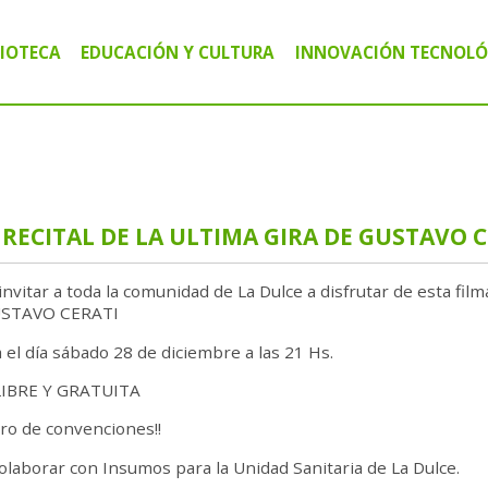
LIOTECA
EDUCACIÓN Y CULTURA
INNOVACIÓN TECNOLÓ
IBLIOTECA PÚBLICA MARIANO MORENO
CURSOS Y TALLERES
CENTRO TECNOLÓG
IBLIOTECA CIRCULANTE MÓVIL "VALIJAS"
CHARLAS Y CAPACITACIONES
AGRO INFORMÁTIC
IBLIOTECA DIGITAL
ACTIVIDADES CULTURALES
ALFABETIZACIÓN D
RECITAL DE LA ULTIMA GIRA DE GUSTAVO C
vitar a toda la comunidad de La Dulce a disfrutar de esta f
USTAVO CERATI
a el día sábado 28 de diciembre a las 21 Hs.
IBRE Y GRATUITA
ro de convenciones!!
olaborar con Insumos para la Unidad Sanitaria de La Dulce.