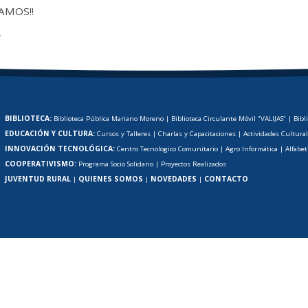
AMOS!!
r
BIBLIOTECA:
Biblioteca Pública Mariano Moreno
|
Biblioteca Circulante Móvil "VALIJAS"
|
Bibl
EDUCACIÓN Y CULTURA:
Cursos y Talleres
|
Charlas y Capacitaciones
|
Actividades Cultura
INNOVACIÓN TECNOLÓGICA:
Centro Tecnologico Comunitario
|
Agro Informática
|
Alfabet
COOPERATIVISMO:
Programa Socio Solidario
|
Proyectos Realizados
JUVENTUD RURAL
QUIENES SOMOS
NOVEDADES
CONTACTO
|
|
|