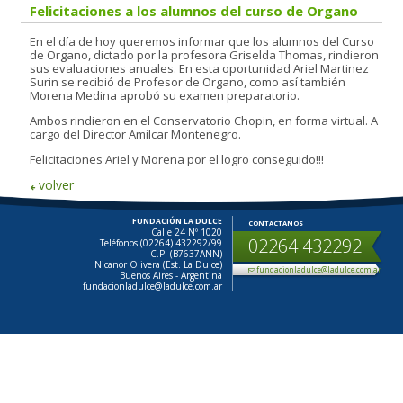
Felicitaciones a los alumnos del curso de Organo
En el día de hoy queremos informar que los alumnos del Curso
de Organo, dictado por la profesora Griselda Thomas, rindieron
sus evaluaciones anuales. En esta oportunidad Ariel Martinez
Surin se recibió de Profesor de Organo, como así también
Morena Medina aprobó su examen preparatorio.
Ambos rindieron en el Conservatorio Chopin, en forma virtual. A
cargo del Director Amilcar Montenegro.
Felicitaciones Ariel y Morena por el logro conseguido!!!
volver
FUNDACIÓN LA DULCE
CONTACTANOS
Calle 24 Nº 1020
02264 432292
Teléfonos (02264) 432292/99
C.P. (B7637ANN)
Nicanor Olivera (Est. La Dulce)
fundacionladulce@ladulce.com.ar
Buenos Aires - Argentina
fundacionladulce@ladulce.com.ar