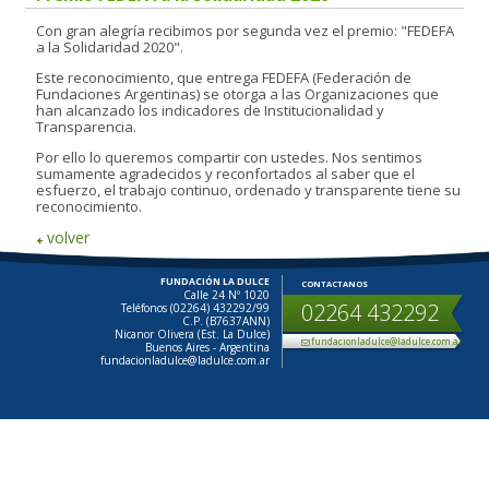
Con gran alegría recibimos por segunda vez el premio: "FEDEFA
a la Solidaridad 2020".
Este reconocimiento, que entrega FEDEFA (Federación de
Fundaciones Argentinas) se otorga a las Organizaciones que
han alcanzado los indicadores de Institucionalidad y
Transparencia.
Por ello lo queremos compartir con ustedes. Nos sentimos
sumamente agradecidos y reconfortados al saber que el
esfuerzo, el trabajo continuo, ordenado y transparente tiene su
reconocimiento.
volver
FUNDACIÓN LA DULCE
CONTACTANOS
Calle 24 Nº 1020
02264 432292
Teléfonos (02264) 432292/99
C.P. (B7637ANN)
Nicanor Olivera (Est. La Dulce)
fundacionladulce@ladulce.com.ar
Buenos Aires - Argentina
fundacionladulce@ladulce.com.ar