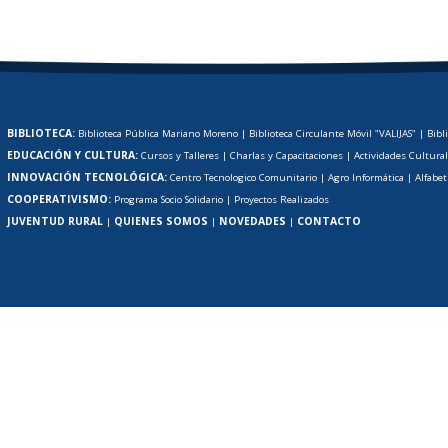
BIBLIOTECA:
Biblioteca Pública Mariano Moreno
|
Biblioteca Circulante Móvil "VALIJAS"
|
Bibl
EDUCACIÓN Y CULTURA:
Cursos y Talleres
|
Charlas y Capacitaciones
|
Actividades Cultura
INNOVACIÓN TECNOLÓGICA:
Centro Tecnologico Comunitario
|
Agro Informática
|
Alfabet
COOPERATIVISMO:
Programa Socio Solidario
|
Proyectos Realizados
JUVENTUD RURAL
QUIENES SOMOS
NOVEDADES
CONTACTO
|
|
|