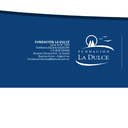
FUNDACIÓN LA DULCE
Calle 24 Nº 1020
Teléfonos (02264) 432292/99
C.P. (B7637ANN)
Nicanor Olivera (Est. La Dulce)
Buenos Aires - Argentina
fundacionladulce@ladulce.com.ar