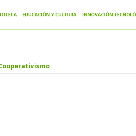
LIOTECA
EDUCACIÓN Y CULTURA
INNOVACIÓN TECNOLÓ
IBLIOTECA PÚBLICA MARIANO MORENO
CURSOS Y TALLERES
CENTRO TECNOLÓG
IBLIOTECA CIRCULANTE MÓVIL "VALIJAS"
CHARLAS Y CAPACITACIONES
AGRO INFORMÁTIC
IBLIOTECA DIGITAL
ACTIVIDADES CULTURALES
ALFABETIZACIÓN D
 Cooperativismo
r