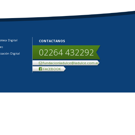
ioteca Digital
CONTACTANOS
les
02264 432292
ización Digital
fundacionladulce@ladulce.com.ar
FACEBOOK