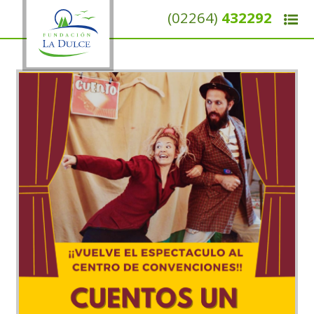
(02264)
432292