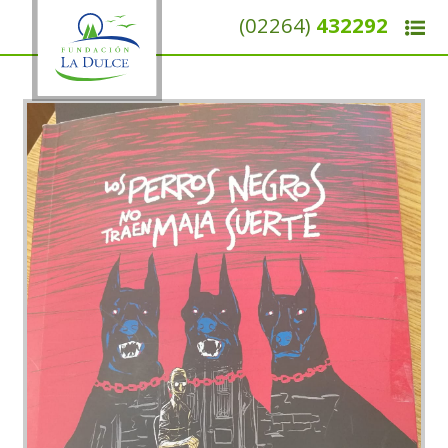
(02264)
432292