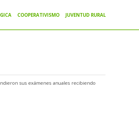
GICA
COOPERATIVISMO
JUVENTUD RURAL
ICO COMUNITARIO
A
IGITAL
rindieron sus exámenes anuales recibiendo