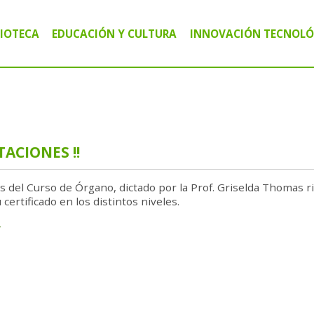
LIOTECA
EDUCACIÓN Y CULTURA
INNOVACIÓN TECNOLÓ
IBLIOTECA PÚBLICA MARIANO MORENO
CURSOS Y TALLERES
CENTRO TECNOLÓG
IBLIOTECA CIRCULANTE MÓVIL "VALIJAS"
CHARLAS Y CAPACITACIONES
AGRO INFORMÁTIC
IBLIOTECA DIGITAL
ACTIVIDADES CULTURALES
ALFABETIZACIÓN D
ITACIONES !!
 del Curso de Órgano, dictado por la Prof. Griselda Thomas 
certificado en los distintos niveles.
r