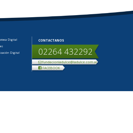
ioteca Digital
CONTACTANOS
les
02264 432292
ización Digital
fundacionladulce@ladulce.com.ar
FACEBOOK