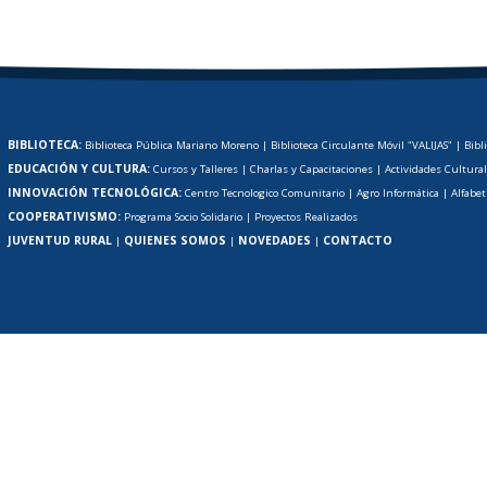
BIBLIOTECA:
Biblioteca Pública Mariano Moreno
|
Biblioteca Circulante Móvil "VALIJAS"
|
Bibl
EDUCACIÓN Y CULTURA:
Cursos y Talleres
|
Charlas y Capacitaciones
|
Actividades Cultura
INNOVACIÓN TECNOLÓGICA:
Centro Tecnologico Comunitario
|
Agro Informática
|
Alfabet
COOPERATIVISMO:
Programa Socio Solidario
|
Proyectos Realizados
JUVENTUD RURAL
QUIENES SOMOS
NOVEDADES
CONTACTO
|
|
|