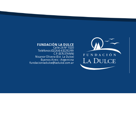
FUNDACIÓN LA DULCE
Calle 24 Nº 1020
Teléfonos (02264) 432292/99
C.P. (B7637ANN)
Nicanor Olivera (Est. La Dulce)
Buenos Aires - Argentina
fundacionladulce@ladulce.com.ar