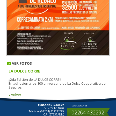
VER FOTOS
LA DULCE CORRE
¡¡2da Edición de LA DULCE CORRE!!
En adhesión a los 100 aniversario de La Dulce Cooperativa de
Seguros.
volver
FUNDACIÓN LA DULCE
CONTACTANOS
Calle 24 Nº 1020
02264 432292
Teléfonos (02264) 432292/99
C.P. (B7637ANN)