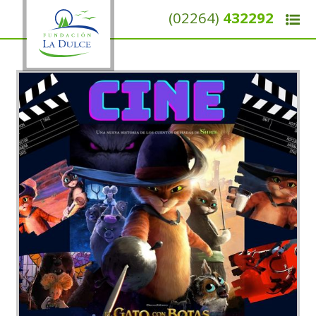
(02264)
432292