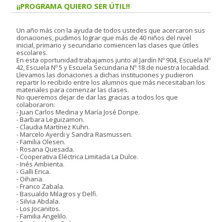
¡¡PROGRAMA QUIERO SER ÚTIL!!
Un año más con la ayuda de todos ustedes que acercaron sus
donaciones, pudimos lograr que más de 40 niños del nivel
inicial, primario y secundario comiencen las clases que útiles
escolares.
En esta oportunidad trabajamos junto al Jardín Nº 904, Escuela Nº
42, Escuela Nº 5 y Escuela Secundaria Nº 18 de nuestra localidad.
Llevamos las donaciones a dichas instituciones y pudieron
repartir lo recibido entre los alumnos que más necesitaban los
materiales para comenzar las clases.
No queremos dejar de dar las gracias a todos los que
colaboraron:
- Juan Carlos Medina y María José Donpe.
- Barbara Leguizamon.
- Claudia Martínez Kuhn.
- Marcelo Ayerdi y Sandra Rasmussen.
- Familia Olesen.
- Rosana Quesada.
- Cooperativa Eléctrica Limitada La Dulce.
- Inés Ambienta.
- Galli Erica.
- Oihana.
- Franco Zabala.
- Basualdo Milagros y Delfi.
- Silvia Abdala.
- Los Jocanitos.
- Familia Angelilo.