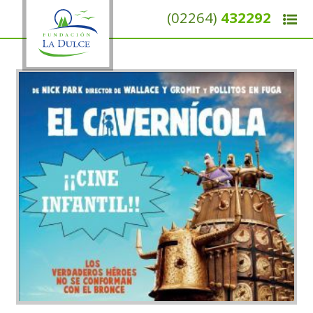
(02264)
432292