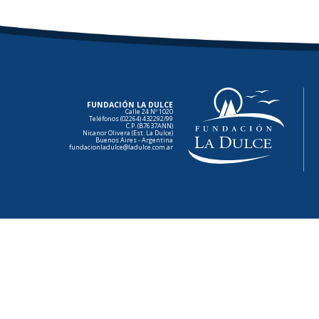
FUNDACIÓN LA DULCE
Calle 24 Nº 1020
Teléfonos (02264) 432292/99
C.P. (B7637ANN)
Nicanor Olivera (Est. La Dulce)
Buenos Aires - Argentina
fundacionladulce@ladulce.com.ar