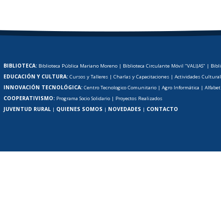
BIBLIOTECA:
Biblioteca Pública Mariano Moreno
|
Biblioteca Circulante Móvil "VALIJAS"
|
Bibl
EDUCACIÓN Y CULTURA:
Cursos y Talleres
|
Charlas y Capacitaciones
|
Actividades Cultura
INNOVACIÓN TECNOLÓGICA:
Centro Tecnologico Comunitario
|
Agro Informática
|
Alfabet
COOPERATIVISMO:
Programa Socio Solidario
|
Proyectos Realizados
JUVENTUD RURAL
QUIENES SOMOS
NOVEDADES
CONTACTO
|
|
|