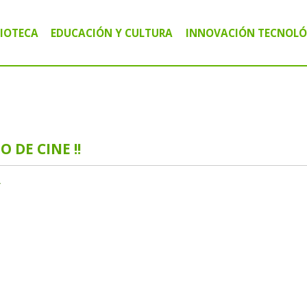
LIOTECA
EDUCACIÓN Y CULTURA
INNOVACIÓN TECNOLÓ
IBLIOTECA PÚBLICA MARIANO MORENO
CURSOS Y TALLERES
CENTRO TECNOLÓG
IBLIOTECA CIRCULANTE MÓVIL "VALIJAS"
CHARLAS Y CAPACITACIONES
AGRO INFORMÁTIC
IBLIOTECA DIGITAL
ACTIVIDADES CULTURALES
ALFABETIZACIÓN D
O DE CINE !!
r