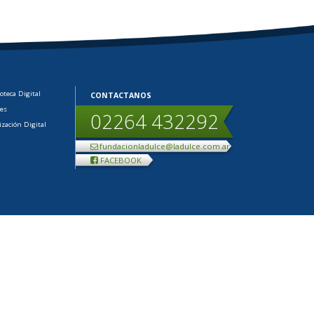
ioteca Digital
CONTACTANOS
les
02264 432292
ización Digital
fundacionladulce@ladulce.com.ar
FACEBOOK