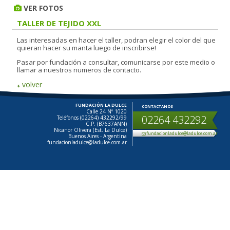
VER FOTOS
TALLER DE TEJIDO XXL
Las interesadas en hacer el taller, podran elegir el color del que
quieran hacer su manta luego de inscribirse!
Pasar por fundación a consultar, comunicarse por este medio o
llamar a nuestros numeros de contacto.
volver
FUNDACIÓN LA DULCE
CONTACTANOS
Calle 24 Nº 1020
02264 432292
Teléfonos (02264) 432292/99
C.P. (B7637ANN)
Nicanor Olivera (Est. La Dulce)
fundacionladulce@ladulce.com.ar
Buenos Aires - Argentina
fundacionladulce@ladulce.com.ar