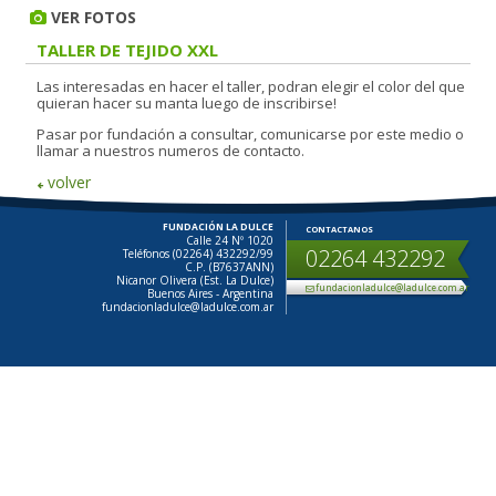
VER FOTOS
TALLER DE TEJIDO XXL
Las interesadas en hacer el taller, podran elegir el color del que
quieran hacer su manta luego de inscribirse!
Pasar por fundación a consultar, comunicarse por este medio o
llamar a nuestros numeros de contacto.
volver
FUNDACIÓN LA DULCE
CONTACTANOS
Calle 24 Nº 1020
02264 432292
Teléfonos (02264) 432292/99
C.P. (B7637ANN)
Nicanor Olivera (Est. La Dulce)
fundacionladulce@ladulce.com.ar
Buenos Aires - Argentina
fundacionladulce@ladulce.com.ar