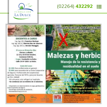
(02264)
432292