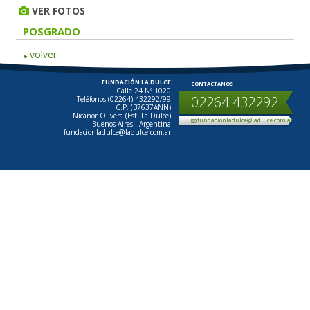
VER FOTOS
POSGRADO
volver
FUNDACIÓN LA DULCE
CONTACTANOS
Calle 24 Nº 1020
02264 432292
Teléfonos (02264) 432292/99
C.P. (B7637ANN)
Nicanor Olivera (Est. La Dulce)
fundacionladulce@ladulce.com.ar
Buenos Aires - Argentina
fundacionladulce@ladulce.com.ar