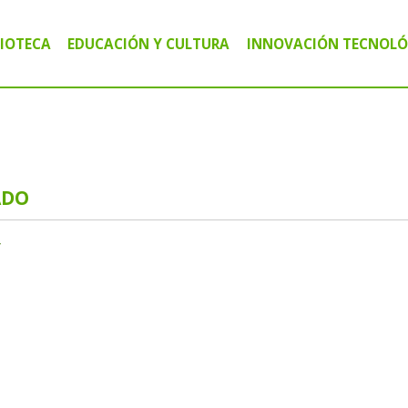
LIOTECA
EDUCACIÓN Y CULTURA
INNOVACIÓN TECNOLÓ
IBLIOTECA PÚBLICA MARIANO MORENO
CURSOS Y TALLERES
CENTRO TECNOLÓG
IBLIOTECA CIRCULANTE MÓVIL "VALIJAS"
CHARLAS Y CAPACITACIONES
AGRO INFORMÁTIC
IBLIOTECA DIGITAL
ACTIVIDADES CULTURALES
ALFABETIZACIÓN D
ADO
r