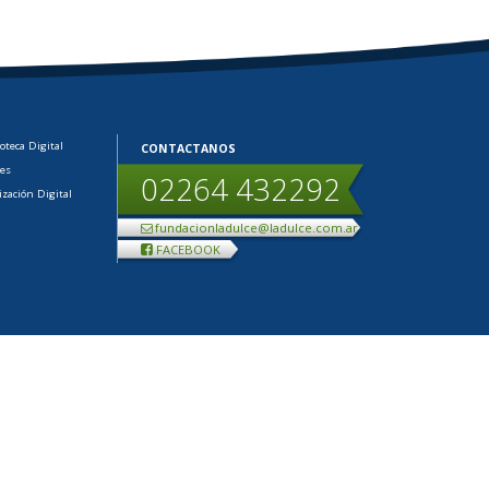
ioteca Digital
CONTACTANOS
les
02264 432292
ización Digital
fundacionladulce@ladulce.com.ar
FACEBOOK