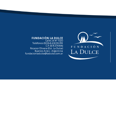
FUNDACIÓN LA DULCE
Calle 24 Nº 1020
Teléfonos (02264) 432292/99
C.P. (B7637ANN)
Nicanor Olivera (Est. La Dulce)
Buenos Aires - Argentina
fundacionladulce@ladulce.com.ar