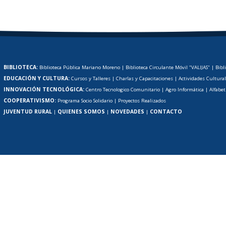
BIBLIOTECA:
Biblioteca Pública Mariano Moreno
|
Biblioteca Circulante Móvil "VALIJAS"
|
Bibl
EDUCACIÓN Y CULTURA:
Cursos y Talleres
|
Charlas y Capacitaciones
|
Actividades Cultura
INNOVACIÓN TECNOLÓGICA:
Centro Tecnologico Comunitario
|
Agro Informática
|
Alfabet
COOPERATIVISMO:
Programa Socio Solidario
|
Proyectos Realizados
JUVENTUD RURAL
QUIENES SOMOS
NOVEDADES
CONTACTO
|
|
|