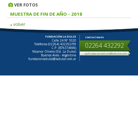
VER FOTOS
MUESTRA DE FIN DE AÑO - 2018
volver
FUNDACIÓN LA DULCE
CONTACTANOS
Calle 24 Nº 1020
02264 432292
Teléfonos (02264) 432292/99
C.P. (B7637ANN)
Nicanor Olivera (Est. La Dulce)
fundacionladulce@ladulce.com.ar
Buenos Aires - Argentina
fundacionladulce@ladulce.com.ar