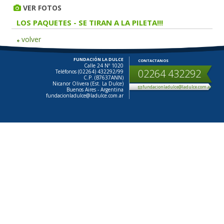
VER FOTOS
LOS PAQUETES - SE TIRAN A LA PILETA!!!
volver
FUNDACIÓN LA DULCE
CONTACTANOS
Calle 24 Nº 1020
02264 432292
Teléfonos (02264) 432292/99
C.P. (B7637ANN)
Nicanor Olivera (Est. La Dulce)
fundacionladulce@ladulce.com.ar
Buenos Aires - Argentina
fundacionladulce@ladulce.com.ar