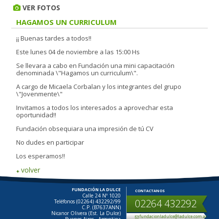
VER FOTOS
HAGAMOS UN CURRICULUM
¡¡ Buenas tardes a todos!!
Este lunes 04 de noviembre a las 15:00 Hs
Se llevara a cabo en Fundación una mini capacitación
denominada \"Hagamos un curriculum\".
A cargo de Micaela Corbalan y los integrantes del grupo
\"Jovenmente\"
Invitamos a todos los interesados a aprovechar esta
oportunidad!!
Fundación obsequiara una impresión de tú CV
No dudes en participar
Los esperamos!!
volver
FUNDACIÓN LA DULCE
CONTACTANOS
Calle 24 Nº 1020
02264 432292
Teléfonos (02264) 432292/99
C.P. (B7637ANN)
Nicanor Olivera (Est. La Dulce)
fundacionladulce@ladulce.com.ar