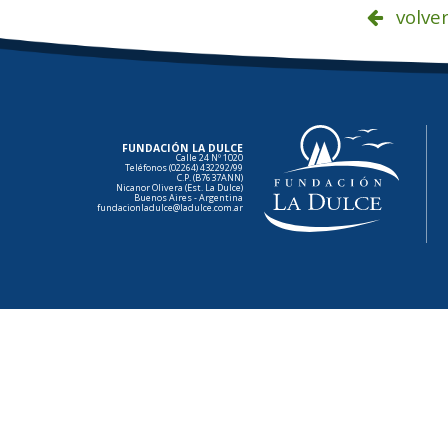
volve
FUNDACIÓN LA DULCE
Calle 24 Nº 1020
Teléfonos (02264) 432292/99
C.P. (B7637ANN)
Nicanor Olivera (Est. La Dulce)
Buenos Aires - Argentina
fundacionladulce@ladulce.com.ar