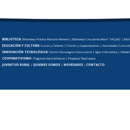
r
BIBLIOTECA:
Biblioteca Pública Mariano Moreno
|
Biblioteca Circulante Móvil "VALIJAS"
|
Bibl
EDUCACIÓN Y CULTURA:
Cursos y Talleres
|
Charlas y Capacitaciones
|
Actividades Cultura
INNOVACIÓN TECNOLÓGICA:
Centro Tecnologico Comunitario
|
Agro Informática
|
Alfabet
COOPERATIVISMO:
Programa Socio Solidario
|
Proyectos Realizados
JUVENTUD RURAL
QUIENES SOMOS
NOVEDADES
CONTACTO
|
|
|