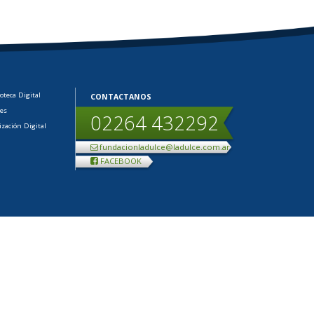
ioteca Digital
CONTACTANOS
les
02264 432292
ización Digital
fundacionladulce@ladulce.com.ar
FACEBOOK