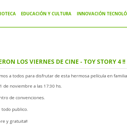
LIOTECA
EDUCACIÓN Y CULTURA
INNOVACIÓN TECNOLÓ
IBLIOTECA PÚBLICA MARIANO MORENO
CURSOS Y TALLERES
CENTRO TECNOLÓG
IBLIOTECA CIRCULANTE MÓVIL "VALIJAS"
CHARLAS Y CAPACITACIONES
AGRO INFORMÁTIC
IBLIOTECA DIGITAL
ACTIVIDADES CULTURALES
ALFABETIZACIÓN D
IERON LOS VIERNES DE CINE - TOY STORY 4 !!
os a todos para disfrutar de esta hermosa película en familia
1 de noviembre a las 17:30 hs.
ntro de convenciones.
 todo publico.
bre y gratuita!!